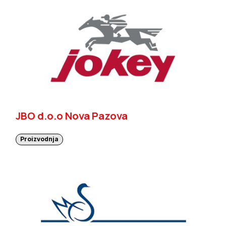
JBO d.o.o Nova Pazova
Proizvodnja