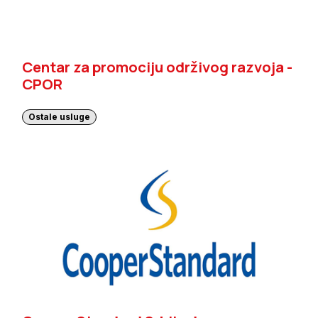
Centar za promociju održivog razvoja -
CPOR
Ostale usluge