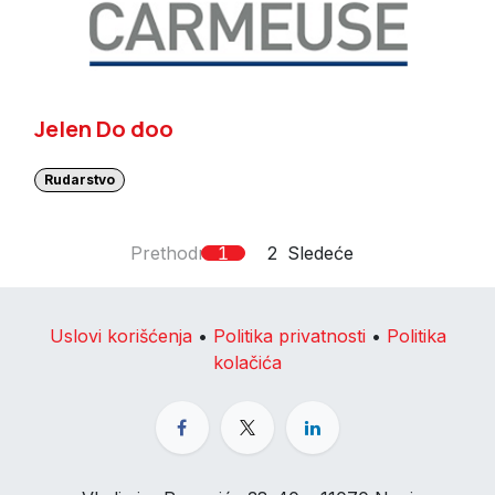
Jelen Do doo
Rudarstvo
Prethodno
1
2
Sledeće
Uslovi korišćenja
•
Politika privatnosti
•
Politika
kolačića