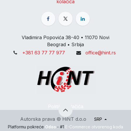
kolačića
Vladimira Popovića 38-40 • 11070 Novi
Beograd • Srbija
+381 63 77 77 977
office@hint.rs
Politika kolačića
Autorska prava © HiNT d.o.o
SRP
Platformu pokreće
Odoo
- #1
E-Commerce otvorenog koda