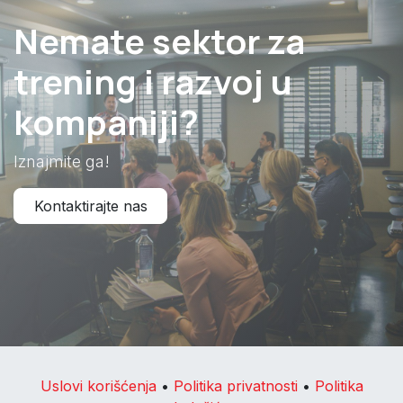
Nemate sektor za
trening i razvoj u
kompaniji?
Iznajmite ga!
Kontaktirajte nas
Uslovi korišćenja
•
Politika privatnosti
•
Politika