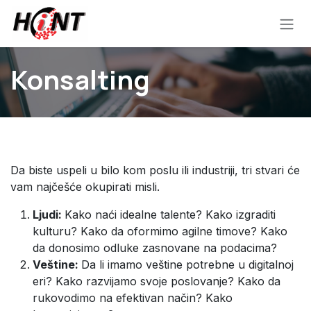
Skip to Content
Konsalting
Da biste uspeli u bilo kom poslu ili industriji, tri stvari će
vam najčešće okupirati misli.
Ljudi:
Kako naći idealne talente? Kako izgraditi
kulturu? Kako da oformimo agilne timove? Kako
da donosimo odluke zasnovane na podacima?
Veštine:
Da li imamo veštine potrebne u digitalnoj
eri? Kako razvijamo svoje poslovanje? Kako da
rukovodimo na efektivan način? Kako