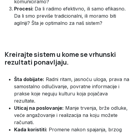
komuniciramo?
Procesi:
Da li radimo efektivno, ili samo efikasno.
Da li smo previše tradicionalni, ili moramo biti
agilniji? Šta je optimalno za naš sistem?
Kreirajte sistem u kome se vrhunski
rezultati ponavljaju.
Šta dobijate:
Radni ritam, jasnoću uloga, prava na
samostalno odlučivanje, povratne informacije i
prakse koje neguju kulturu koja pojačava
rezultate.
Uticaj na poslovanje:
Manje trvenja, brže odluke,
veće angažovanje i realizacija na koju možete
računati.
Kada koristiti:
Promene nakon spajanja, brzog