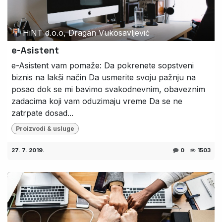
HiNT d.o.o, Dragan Vukosavljević
e-Asistent
e-Asistent vam pomaže: Da pokrenete sopstveni
biznis na lakši način Da usmerite svoju pažnju na
posao dok se mi bavimo svakodnevnim, obaveznim
zadacima koji vam oduzimaju vreme Da se ne
zatrpate dosad...
Proizvodi & usluge
27. 7. 2019.
0
1503