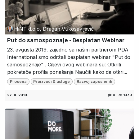
HiNT d.o.o, Dragan Vukosavljević
Put do samospoznaje - Besplatan Webinar
23. avgusta 2019. zajedno sa našim partnerom PDA
International smo održali besplatan webinar "Put do
samospoznaje" . Ciljevi ovog webinara su: Otkriti
pokretače profila ponašanja Naučiti kako da otkri...
Procena
Proizvodi & usluge
Razvoj zaposlenih
27. 8. 2019.
0
1379