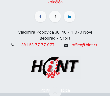
kolačića
Vladimira Popovića 38-40 • 11070 Novi
Beograd • Srbija
+381 63 77 77 977
office@hint.rs
Politika kolačića
Autorska prava © HiNT d.o.o
SRP
Platformu pokreće
Odoo
- #1
E-Commerce otvorenog koda