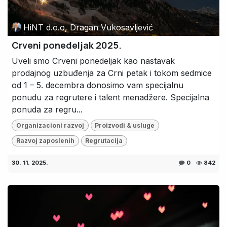
HiNT d.o.o, Dragan Vukosavljević
Crveni ponedeljak 2025.
Uveli smo Crveni ponedeljak kao nastavak
prodajnog uzbuđenja za Crni petak i tokom sedmice
od 1 – 5. decembra donosimo vam specijalnu
ponudu za regrutere i talent menadžere. Specijalna
ponuda za regru...
Organizacioni razvoj
Proizvodi & usluge
Razvoj zaposlenih
Regrutacija
30. 11. 2025.
0
842