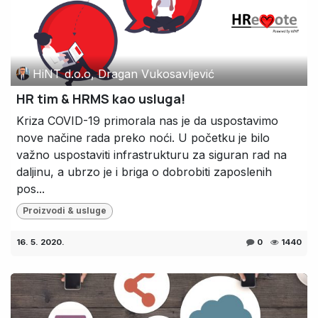
HiNT d.o.o, Dragan Vukosavljević
HR tim & HRMS kao usluga!
Kriza COVID-19 primorala nas je da uspostavimo
nove načine rada preko noći. U početku je bilo
važno uspostaviti infrastrukturu za siguran rad na
daljinu, a ubrzo je i briga o dobrobiti zaposlenih
pos...
Proizvodi & usluge
16. 5. 2020.
0
1440