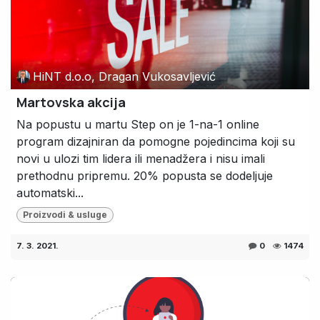
HiNT d.o.o, Dragan Vukosavljević
Martovska akcija
Na popustu u martu Step on je 1-na-1 online
program dizajniran da pomogne pojedincima koji su
novi u ulozi tim lidera ili menadžera i nisu imali
prethodnu pripremu. 20% popusta se dodeljuje
automatski...
Proizvodi & usluge
7. 3. 2021.
0
1474