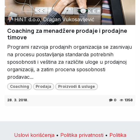
HiNT d.o.o, Dragan Vukosavljević
Coaching za menadžere prodaje i prodajne
timove
Programi razvoja prodajnih organizacija se zasnivaju
na procesu postavljanja standarda potrebnih
sposobnosti i veština za različite uloge u prodajnoj
organizaciji, a zatim procena sposobnosti
prodavac...
Coaching
Prodaja
Proizvodi & usluge
28. 3. 2018.
0
1358
Uslovi korišćenja
•
Politika privatnosti
•
Politika