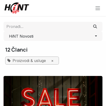
Skip to Content
HiNT Novosti
12 Članci
Proizvodi & usluge
×