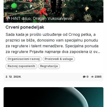
HiNT d.o.o, Dragan Vukosavljević
Crveni ponedeljak
Sada kada je prošlo uzbuđenje od Crnog petka, a
praznici se bliže, donosimo vam specijalnu ponudu
za regrutere i talent menadžere. Specijalna ponuda
za regrutere Prijavite najmanje dva zaposlena iz sv...
Organizacioni razvoj
Proizvodi & usluge
Razvoj zaposlenih
Regrutacija
2. 12. 2024.
0
2385