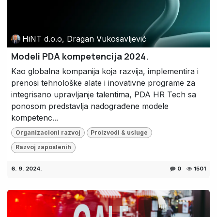
HiNT d.o.o, Dragan Vukosavljević
Modeli PDA kompetencija 2024.
Kao globalna kompanija koja razvija, implementira i
prenosi tehnološke alate i inovativne programe za
integrisano upravljanje talentima, PDA HR Tech sa
ponosom predstavlja nadograđene modele
kompetenc...
Organizacioni razvoj
Proizvodi & usluge
Razvoj zaposlenih
6. 9. 2024.
0
1501