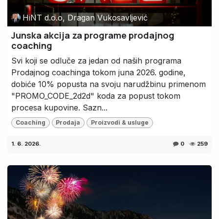
HiNT d.o.o, Dragan Vukosavljević
Junska akcija za programe prodajnog
coaching
Svi koji se odluče za jedan od naših programa
Prodajnog coachinga tokom juna 2026. godine,
dobiće 10% popusta na svoju narudžbinu primenom
"PROMO_CODE_2d2d" koda za popust tokom
procesa kupovine. Sazn...
Coaching
Prodaja
Proizvodi & usluge
1. 6. 2026.
0
259