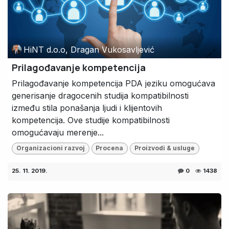
HiNT d.o.o, Dragan Vukosavljević
Prilagođavanje kompetencija
Prilagođavanje kompetencija PDA jeziku omogućava
generisanje dragocenih studija kompatibilnosti
između stila ponašanja ljudi i klijentovih
kompetencija. Ove studije kompatibilnosti
omogućavaju merenje...
Organizacioni razvoj
Procena
Proizvodi & usluge
25. 11. 2019.
0
1438