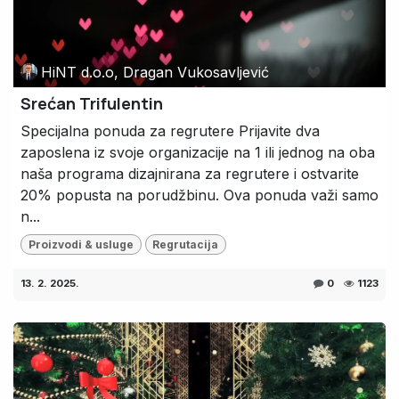
HiNT d.o.o, Dragan Vukosavljević
Srećan Trifulentin
Specijalna ponuda za regrutere Prijavite dva
zaposlena iz svoje organizacije na 1 ili jednog na oba
naša programa dizajnirana za regrutere i ostvarite
20% popusta na porudžbinu. Ova ponuda važi samo
n...
Proizvodi & usluge
Regrutacija
13. 2. 2025.
0
1123