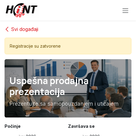
Skip to Content
Svi događaji
Registracije su zatvorene
Uspešna prodajna
prezentacija
Prezentujte sa samopouzdanjem i uticajem
Počinje
Završava se