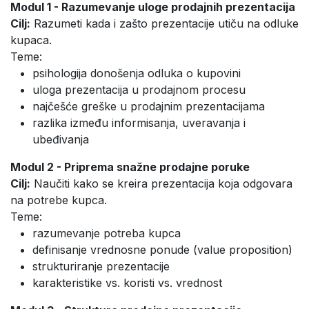
Modul 1 - Razumevanje uloge prodajnih prezentacija
Cilj:
Razumeti kada i zašto prezentacije utiču na odluke
kupaca.
Teme:
psihologija donošenja odluka o kupovini
uloga prezentacija u prodajnom procesu
najčešće greške u prodajnim prezentacijama
razlika između informisanja, uveravanja i
ubeđivanja
Modul 2 - Priprema snažne prodajne poruke
Cilj:
Naučiti kako se kreira prezentacija koja odgovara
na potrebe kupca.
Teme:
razumevanje potreba kupca
definisanje vrednosne ponude (value proposition)
strukturiranje prezentacije
karakteristike vs. koristi vs. vrednost