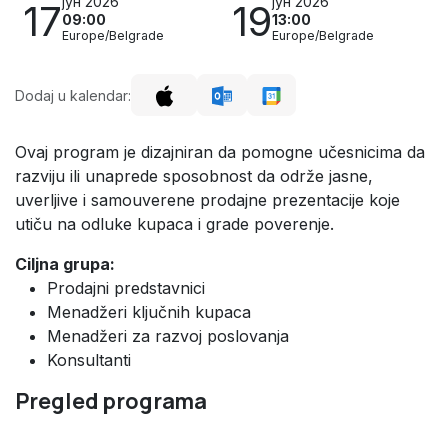
јун 2026
јун 2026
17
19
09:00
13:00
Europe/Belgrade
Europe/Belgrade
Dodaj u kalendar:
Ovaj program je dizajniran da pomogne učesnicima da
razviju ili unaprede sposobnost da održe jasne,
uverljive i samouverene prodajne prezentacije koje
utiču na odluke kupaca i grade poverenje.
Ciljna grupa:
Prodajni predstavnici
Menadžeri ključnih kupaca
Menadžeri za razvoj poslovanja
Konsultanti
Pregled programa