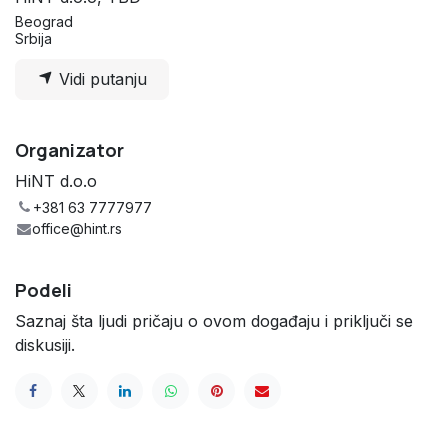
Beograd
Srbija
Vidi putanju
Organizator
HiNT d.o.o
+381 63 7777977
office@hint.rs
Podeli
Saznaj šta ljudi pričaju o ovom događaju i priključi se
diskusiji.