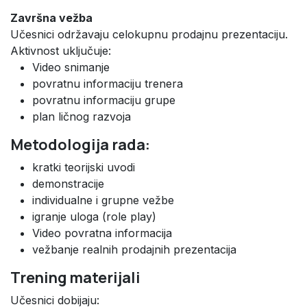
Završna vežba
Učesnici održavaju celokupnu prodajnu prezentaciju.
Aktivnost uključuje:
Video snimanje
povratnu informaciju trenera
povratnu informaciju grupe
plan ličnog razvoja
Metodologija rada:
kratki teorijski uvodi
demonstracije
individualne i grupne vežbe
igranje uloga (role play)
Video povratna informacija
vežbanje realnih prodajnih prezentacija
Trening materijali
Učesnici dobijaju: