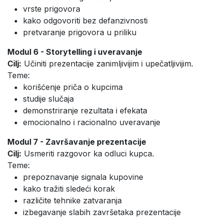
vrste prigovora
kako odgovoriti bez defanzivnosti
pretvaranje prigovora u priliku
Modul 6 - Storytelling i uveravanje
Cilj:
Učiniti prezentacije zanimljivijim i upečatljivijim.
Teme:
korišćenje priča o kupcima
studije slučaja
demonstriranje rezultata i efekata
emocionalno i racionalno uveravanje
Modul 7 - Završavanje prezentacije
Cilj:
Usmeriti razgovor ka odluci kupca.
Teme:
prepoznavanje signala kupovine
kako tražiti sledeći korak
različite tehnike zatvaranja
izbegavanje slabih završetaka prezentacije