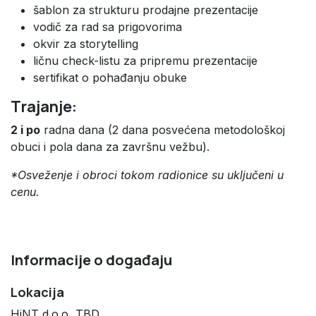
šablon za strukturu prodajne prezentacije
vodič za rad sa prigovorima
okvir za storytelling
ličnu check-listu za pripremu prezentacije
sertifikat o pohađanju obuke
Trajanje:
2 i po
radna dana (2 dana posvećena metodološkoj
obuci i pola dana za završnu vežbu).
*Osveženje i obroci tokom radionice su uključeni u
cenu.
Informacije o događaju
Lokacija
HiNT d.o.o, TBD