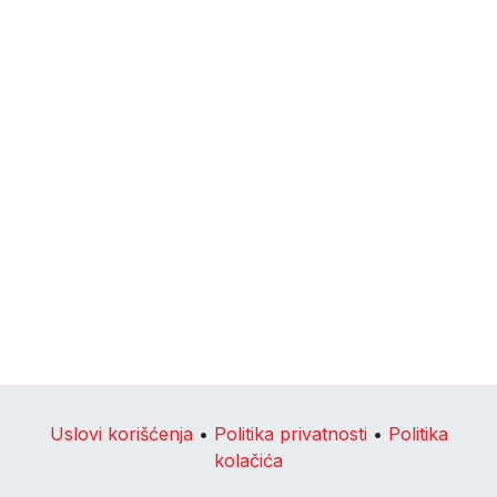
Uslovi korišćenja
•
Politika privatnosti
•
Politika
kolačića