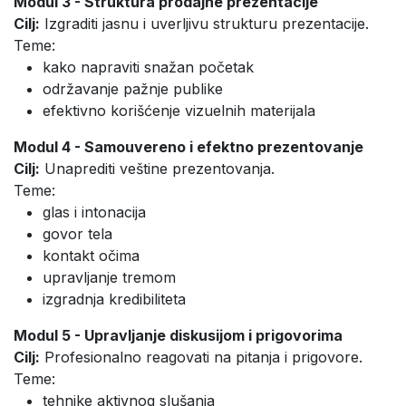
Modul 3 - Struktura prodajne prezentacije
Cilj:
Izgraditi jasnu i uverljivu strukturu prezentacije.
Teme:
kako napraviti snažan početak
održavanje pažnje publike
efektivno korišćenje vizuelnih materijala
Modul 4 - Samouvereno i efektno prezentovanje
Cilj:
Unaprediti veštine prezentovanja.
Teme:
glas i intonacija
govor tela
kontakt očima
upravljanje tremom
izgradnja kredibiliteta
Modul 5 - Upravljanje diskusijom i prigovorima
Cilj:
Profesionalno reagovati na pitanja i prigovore.
Teme:
tehnike aktivnog slušanja