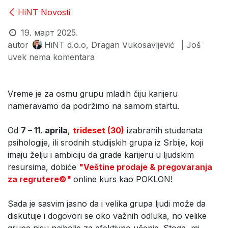
HiNT Novosti
19. март 2025.
autor
HiNT d.o.o, Dragan Vukosavljević
| Još
uvek nema komentara
Vreme je za osmu grupu mladih čiju karijeru
nameravamo da podržimo na samom startu.
Od
7 – 11. aprila
,
trideset (30)
izabranih studenata
psihologije, ili srodnih studijskih grupa iz Srbije, koji
imaju želju i ambiciju da grade karijeru u ljudskim
resursima, dobiće
"Veštine prodaje & pregovaranja
za regrutere©"
online kurs kao POKLON!
Sada je sasvim jasno da i velika grupa ljudi može da
diskutuje i dogovori se oko važnih odluka, no velike
grupe nisu najbolje za efektivno učenje. Stoga, mi