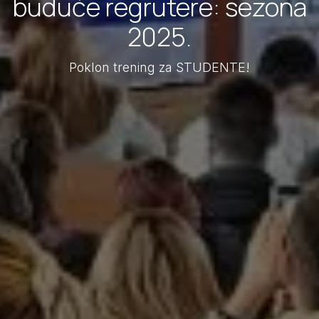
buduće regrutere: sezona
2025.
Poklon trening za STUDENTE!